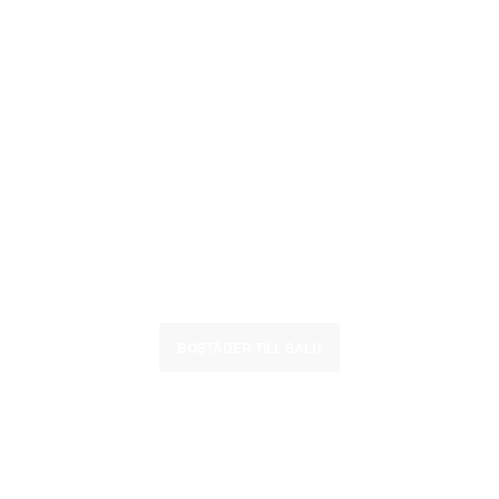
VÄLKOMNA TILL
WÄSTERHAV
Välkomna till oss – här blir bostadsdrömmar verklighet
BOSTÄDER TILL SALU